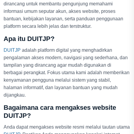
dirancang untuk membantu pengunjung memahami
informasi umum seputar akun, akses website, proses
bantuan, kebijakan layanan, serta panduan penggunaan
platform secara lebih jelas dan terstruktur.
Apa itu DUITJP?
DUITJP
adalah platform digital yang menghadirkan
pengalaman akses modern, navigasi yang sederhana, dan
tampilan yang dirancang agar mudah digunakan di
berbagai perangkat. Fokus utama kami adalah memberikan
kenyamanan pengguna melalui sistem yang stabil,
halaman informatif, dan layanan bantuan yang mudah
dijangkau.
Bagaimana cara mengakses website
DUITJP?
Anda dapat mengakses website resmi melalui tautan utama