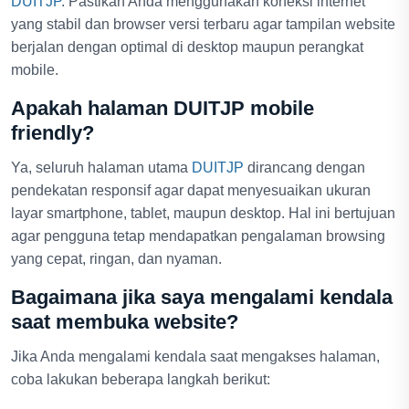
DUITJP
. Pastikan Anda menggunakan koneksi internet
yang stabil dan browser versi terbaru agar tampilan website
berjalan dengan optimal di desktop maupun perangkat
mobile.
Apakah halaman DUITJP mobile
friendly?
Ya, seluruh halaman utama
DUITJP
dirancang dengan
pendekatan responsif agar dapat menyesuaikan ukuran
layar smartphone, tablet, maupun desktop. Hal ini bertujuan
agar pengguna tetap mendapatkan pengalaman browsing
yang cepat, ringan, dan nyaman.
Bagaimana jika saya mengalami kendala
saat membuka website?
Jika Anda mengalami kendala saat mengakses halaman,
coba lakukan beberapa langkah berikut: